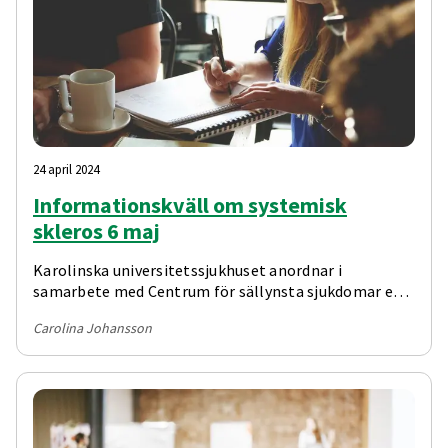
24 april 2024
Informationskväll om systemisk
skleros 6 maj
Karolinska universitetssjukhuset anordnar i
samarbete med Centrum för sällynsta sjukdomar en
informationskväll riktad till patienter med systemisk
Carolina Johansson
skleros. Mötet på plats är framför allt till för
nydiagnostiserade patienter från Region Stockholm
medan det digitala deltagandet är öppet för alla.