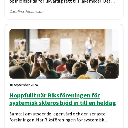
opinionsbilda för likvärdig rätt till läkemedel. Det
menar Kristofer Andréasson, reumatolog och
Carolina Johansson
forskare, som var inbjuden att tala vid den årliga
föreläsningsdagen som arrangerades av
Riksföreningen för systemisk skleros i juni.
10 september 2024
Hoppfullt när Riksföreningen för
systemisk skleros bjöd in till en heldag
Samtal om utseende, egenvård och den senaste
forskningen. När Riksföreningen för systemisk
skleros bjöd in till en årlig föreläsningsdag i samband