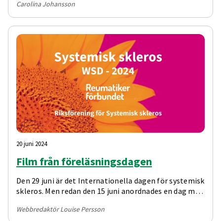
Carolina Johansson
med World Scleroderma Day var det högt i tak och
fullt av framtidshopp.
20 juni 2024
Film från föreläsningsdagen
Den 29 juni är det Internationella dagen för systemisk
skleros. Men redan den 15 juni anordnades en dag med
föreläsningar. Nu finns två riktigt bra filmer att se i
Webbredaktör Louise Persson
efterhand från föreläsningsdagen.