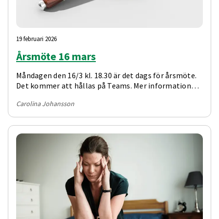
19 februari 2026
Årsmöte 16 mars
Måndagen den 16/3 kl. 18.30 är det dags för årsmöte.
Det kommer att hållas på Teams. Mer information
och årsmöteshandlingar kommer att mailas hem till
Carolina Johansson
alla medlemmar senast tre veckor innan mötet.