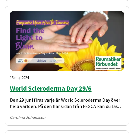
13 maj 2024
World Scleroderma Day 29/6
Den 29 juni firas varje år World Scleroderma Day över
hela världen. På den här sidan från FESCA kan du läsa
mer om varför vi firar World Scleroderma Day och
Carolina Johansson
varför den firas den 29 juni.