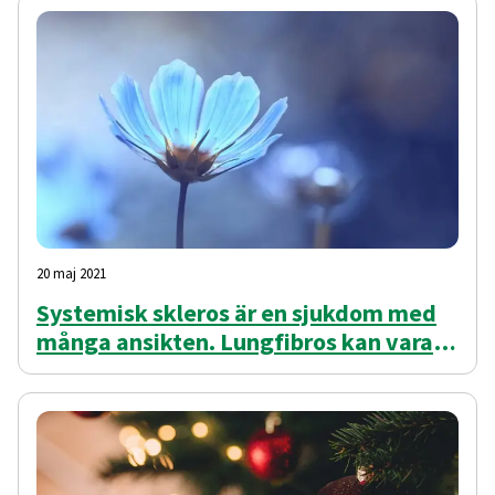
20 maj 2021
Systemisk skleros är en sjukdom med
många ansikten. Lungfibros kan vara
ett. De är båda svåra kroniska
sjukdomar som behöver upptäckas i ett
tidigt skede.