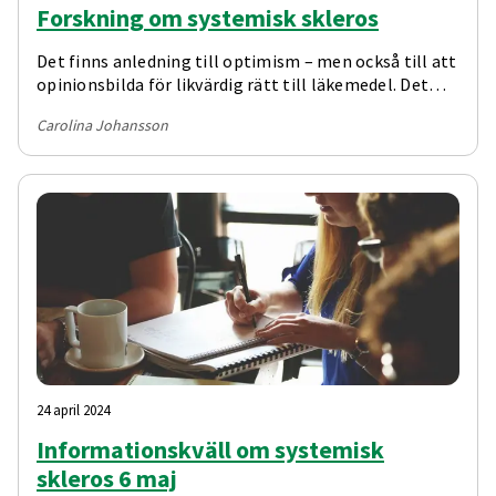
Forskning om systemisk skleros
Det finns anledning till optimism – men också till att
opinionsbilda för likvärdig rätt till läkemedel. Det
menar Kristofer Andréasson, reumatolog och
Carolina Johansson
forskare, som var inbjuden att tala vid den årliga
föreläsningsdagen som arrangerades av
Riksföreningen för systemisk skleros i juni.
24 april 2024
Informationskväll om systemisk
skleros 6 maj