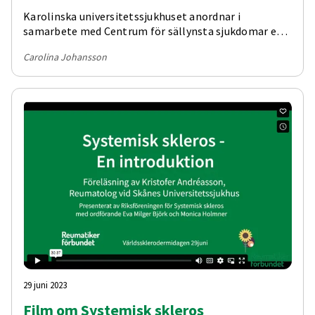
Karolinska universitetssjukhuset anordnar i
samarbete med Centrum för sällynsta sjukdomar en
informationskväll riktad till patienter med systemisk
Carolina Johansson
skleros. Mötet på plats är framför allt till för
nydiagnostiserade patienter från Region Stockholm
medan det digitala deltagandet är öppet för alla.
29 juni 2023
Film om Systemisk skleros